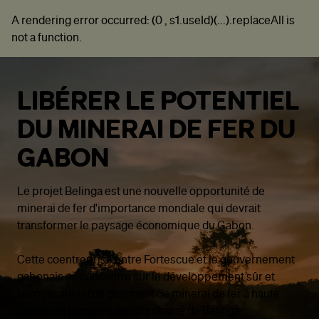
A rendering error occurred:
(0 , s1.useId)(...).replaceAll is
not a function
.
LIBÉRER LE POTENTIEL
DU MINERAI DE FER DU
GABON
Le projet Belinga est une nouvelle opportunité de
minerai de fer d'importance mondiale qui devrait
transformer le paysage économique du Gabon.
Cette coentreprise entre Fortescue et le gouvernement
gabonais se concentre sur le développement sûr et
responsable d'un gisement de minerai de fer à haute
teneur en hématite dans la chaîne de Belinga.